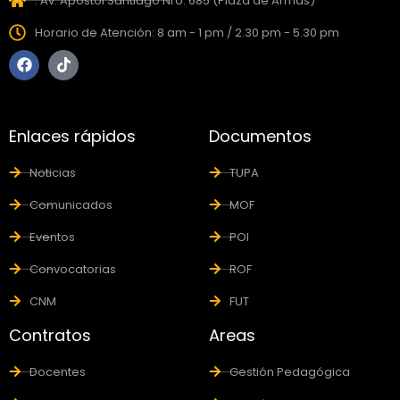
: Av. Apostol Santiago Nro. 685 (Plaza de Armas)
Horario de Atención: 8 am - 1 pm / 2.30 pm - 5.30 pm
Enlaces rápidos
Documentos
Noticias
TUPA
Comunicados
MOF
Eventos
POI
Convocatorias
ROF
CNM
FUT
Contratos
Areas
Docentes
Gestión Pedagógica