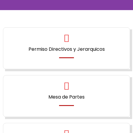
Bienvenido a la
Ugel Paucar del
Sara Sara
Permiso Directivos y Jerarquicos
Estamos deseosos de aportar en
educación
Mesa de Partes