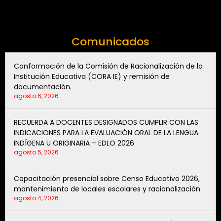
17
18
19
Comunicados
20
21
22
Conformación de la Comisión de Racionalización de la
23
Institución Educativa (CORA IE) y remisión de
documentación.
24
agosto 6, 2026
25
26
27
RECUERDA A DOCENTES DESIGNADOS CUMPLIR CON LAS
28
INDICACIONES PARA LA EVALUACIÓN ORAL DE LA LENGUA
29
INDÍGENA U ORIGINARIA – EDLO 2026
30
agosto 5, 2026
31
1
Capacitación presencial sobre Censo Educativo 2026,
2
3
mantenimiento de locales escolares y racionalización
4
agosto 4, 2026
5
Eventos