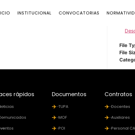
NICIO
INSTITUCIONAL
CONVOCATORIAS
NORMATIVID
Des
File T
File Si
Categ
aces rápidos
Documentos
Contratos
Noticias
TUPA
Docentes
Comunicados
MOF
Auxiliares
Eventos
POI
Personal C