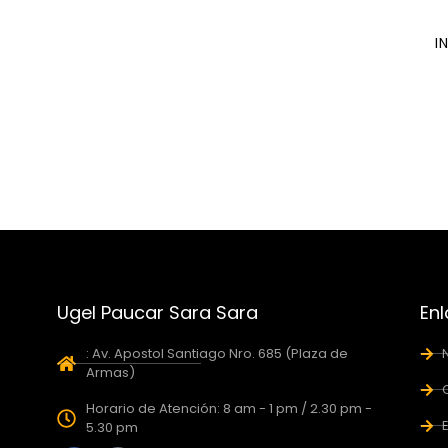
I
Ugel Paucar Sara Sara
Enl
: Av. Apostol Santiago Nro. 685 (Plaza de
Armas)
Horario de Atención: 8 am - 1 pm / 2.30 pm -
5.30 pm