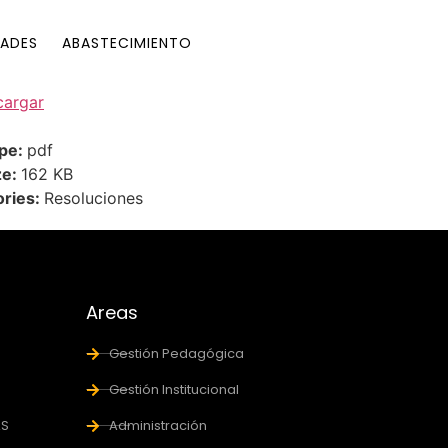
ADES
ABASTECIMIENTO
cargar
ype:
pdf
ze:
162 KB
ories:
Resoluciones
Areas
Gestión Pedagógica
Gestión Institucional
AS
Administración